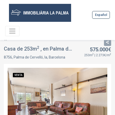
Español
Listado
Ficha inmueble
2
Casa de 253m
, en Palma de Cervelló, la, Barcelona
575.000€
2
2
253m
| 2.273€/m
8756, Palma de Cervelló, la, Barcelona
VENTA